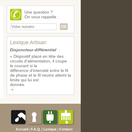
Une question ?
On vous rappelle :
Lexique Artisan
Disjoncteur différentiel
:
« Dispositif placé en tête des
circuits d'alimentation, il coupe
le courant si la
différence d'intensité entre le fil
de phase et le fil neutre atteint la
limite qui lui est
donnée.
»
Accueil
|
F.A.Q.
|
Lexique
|
Contact