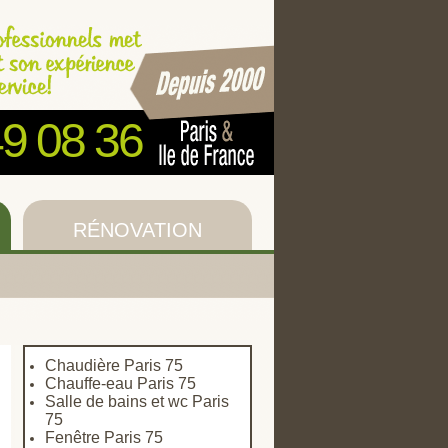
49 08 36
RÉNOVATION
Chaudière Paris 75
Chauffe-eau Paris 75
Salle de bains et wc Paris
75
Fenêtre Paris 75