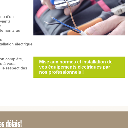
 ou d'un
vient)
x
rdements au
ue
allation électrique
tion complète,
Mise aux normes et installation de
e à vous
vos équipements électriques par
s le respect des
nos professionnels !