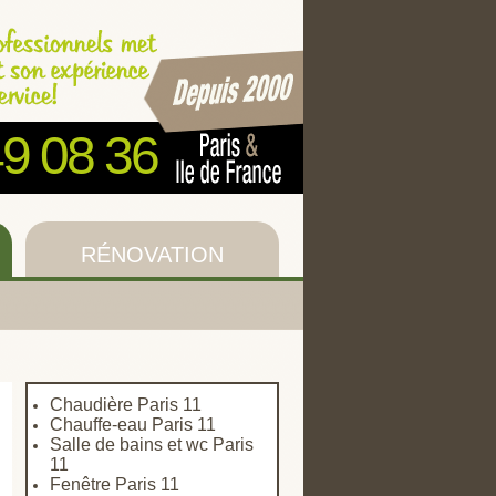
49 08 36
RÉNOVATION
Chaudière Paris 11
Chauffe-eau Paris 11
Salle de bains et wc Paris
11
Fenêtre Paris 11